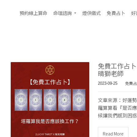
預約線上算命
命理諮詢
煙供儀式
免費占卜
好
免費工作占卜
晴獅老師
免費占
2023-09-25
文章來源：好運勢
羅算算看『是否應
候讓我們感到困惑
Read More