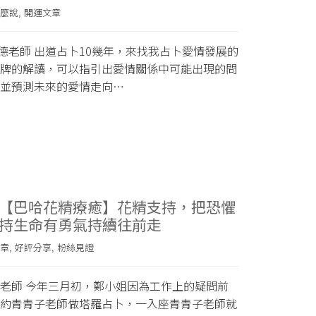
麼說
開運文章
,
福德老師 出道占卜10幾年，來找我占卜愛情發展的
牌的解讀，可以指引出愛情關係中可能出現的問
並預測未來的愛情走向…
【巴哈花精療癒】花精支持，把恐懼
持生命有勇氣持續往前走
章
好評分享
粉絲見證
,
,
老師 今年三月初，鄭小姐因為工作上的疑問前
約青青子老師做塔羅占卜，一入座青青子老師就