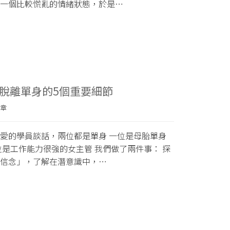
一個比較慌亂的情緒狀態，於是…
脫離單身的5個重要細節
章
愛的學員談話，兩位都是單身 一位是母胎單身
位是工作能力很強的女主管 我們做了兩件事： 探
信念」，了解在潛意識中，…