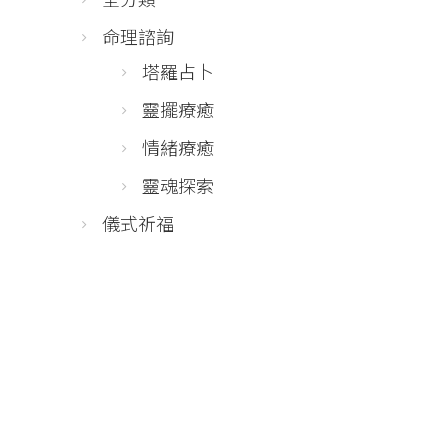
命理諮詢
塔羅占卜
靈擺療癒
情緒療癒
靈魂探索
儀式祈福