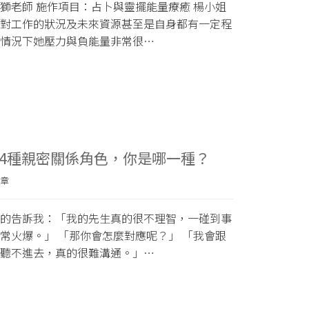
獅老師 施作項目：占卜與靈擺能量療癒 楊小姐
對工作的狀況及未來資源甚至是自身都有一定程
情況下她壓力與負能量非常很…
4種親密關係角色，你是哪一種？
章
的告訴我：「我的先生真的很不理智，一碰到事
常火爆。」 「那你會怎麼對應呢？」 「我會跟
聽不進去，真的很難溝通。」…