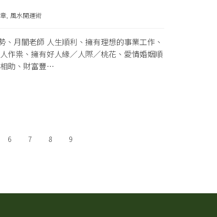
章
風水開運術
,
、月闇老師 人生順利、擁有理想的事業工作、
人作祟、擁有好人緣／人際／桃花、愛情婚姻順
相助、財富豐…
6
7
8
9