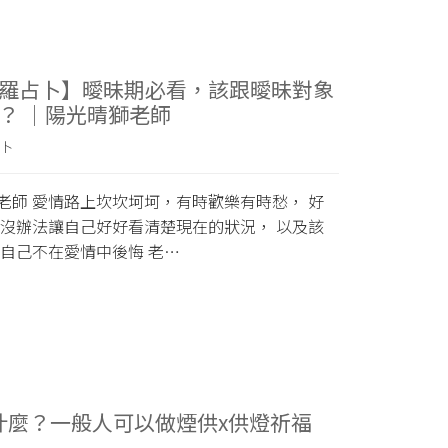
羅占卜】曖昧期必看，該跟曖昧對象
？ ｜陽光晴獅老師
卜
獅老師 愛情路上坎坎坷坷，有時歡樂有時愁， 好
沒辦法讓自己好好看清楚現在的狀況， 以及該
自己不在愛情中後悔 老…
什麼？一般人可以做煙供x供燈祈福