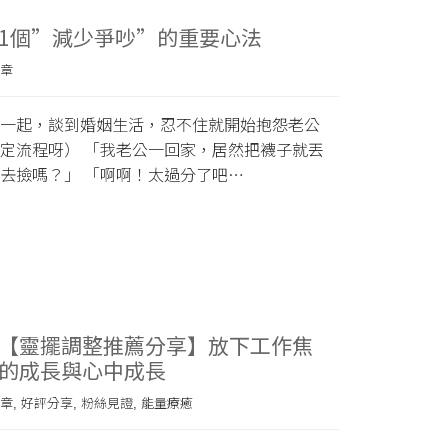
1個”減少爭吵”的重要心法
章
一起，談到婚姻生活，忍不住就開始抱怨老公
定流程呀） 「我老公一回家，居然把襪子就丟
去撿嗎？」 「啊啊！太過分了吧…
【靈擺調整推薦分享】放下工作焦
的成長與心中成長
章
好評分享
粉絲見證
能量療癒
,
,
,