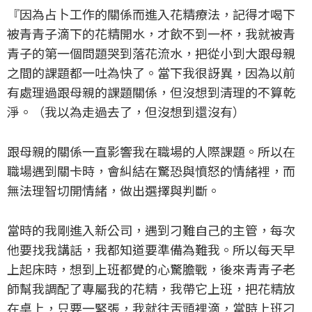
『
因為占卜工作的關係而進入花精療法，記得才喝下
被青青子滴下的花精開水，才飲不到一杯，我就被青
青子的第一個問題哭到落花流水，把從小到大跟母親
之間的課題都一吐為快了。當下我很訝異，因為以前
有處理過跟母親的課題關係，但沒想到清理的不算乾
淨。（我以為走過去了，但沒想到還沒有）
跟母親的關係一直影響我在職場的人際課題。所以在
職場遇到關卡時，會糾結在驚恐與憤怒的情緒裡，而
無法理智切開情緒，做出選擇與判斷。
當時的我剛進入新公司，遇到刁難自己的主管，每次
他要找我講話，我都知道要準備為難我。所以每天早
上起床時，想到上班都覺的心驚膽戰，後來青青子老
師幫我調配了專屬我的花精，我帶它上班，把花精放
在桌上，只要一緊張，我就往舌頭裡滴，當時上班刁