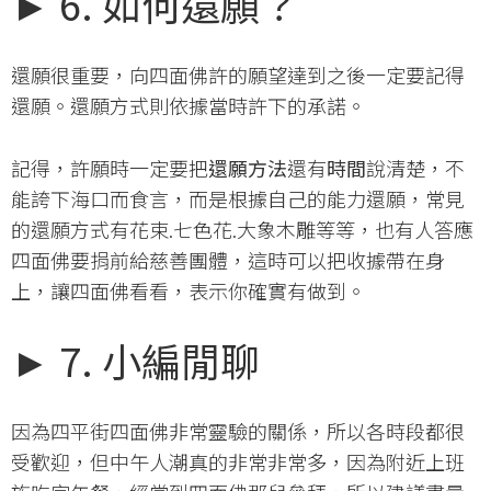
► 6. 如何還願？
還願很重要，向四面佛許的願望達到之後一定要記得
還願。還願方式則依據當時許下的承諾。
記得，許願時一定要把
還願方法
還有
時間
說清楚，不
能誇下海口而食言，而是根據自己的能力還願，常見
的還願方式有花束.七色花.大象木雕等等，也有人答應
四面佛要捐前給慈善團體，這時可以把收據帶在身
上，讓四面佛看看，表示你確實有做到。
► 7. 小編閒聊
因為四平街四面佛非常靈驗的關係，所以各時段都很
受歡迎，但中午人潮真的非常非常多，因為附近上班