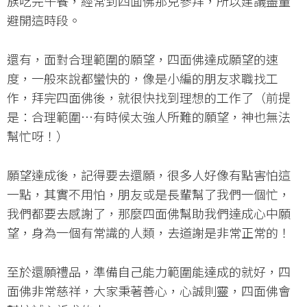
族吃完午餐，經常到四面佛那兒參拜，所以建議盡量
避開這時段。
還有，面對合理範圍的願望，四面佛達成願望的速
度，一般來說都蠻快的，像是小編的朋友求職找工
作，拜完四面佛後，就很快找到理想的工作了（前提
是：合理範圍…有時候太強人所難的願望，神也無法
幫忙呀！）
願望達成後，記得要去還願，很多人好像有點害怕這
一點，其實不用怕，朋友或是長輩幫了我們一個忙，
我們都要去感謝了，那麼四面佛幫助我們達成心中願
望，身為一個有常識的人類，去道謝是非常正常的！
至於還願禮品，準備自己能力範圍能達成的就好，四
面佛非常慈祥，大家秉著善心，心誠則靈，四面佛會