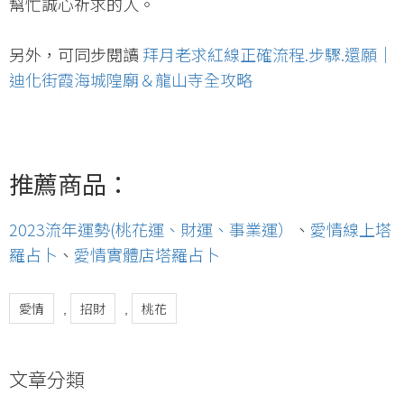
幫忙誠心祈求的人。
另外，可同步閱讀
拜月老求紅線正確流程.步驟.還願｜
迪化街霞海城隍廟＆龍山寺全攻略
推薦商品：
2023流年運勢(桃花運、財運、事業運）
、
愛情線上塔
羅占卜
、
愛情實體店塔羅占卜
愛情
招財
桃花
,
,
文章分類