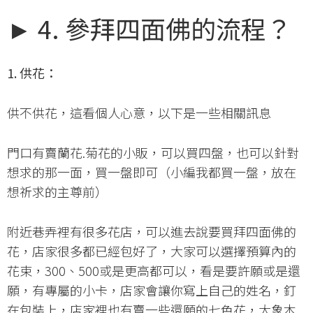
► 4. 參拜四面佛的流程？
1. 供花：
供不供花，這看個人心意，以下是一些相關訊息
門口有賣蘭花.菊花的小販，可以買四盤，也可以針對
想求的那一面，買一盤即可（小編我都買一盤，放在
想祈求的主尊前）
附近巷弄裡有很多花店，可以進去說要買拜四面佛的
花，店家很多都已經包好了，大家可以選擇預算內的
花束，300、500或是更高都可以，看是要許願或是還
願，有專屬的小卡，店家會讓你寫上自己的姓名，釘
在包裝上，店家裡也有賣一些還願的七色花，大象木