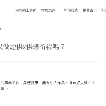
預約線上算命
命理諮詢
煙供儀式
免費占卜
好
？
以做煙供x供燈祈福嗎？
想的事業工作、身體健康、無有小人作祟、擁有好人緣／人
富豐…