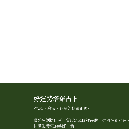
好運勢塔羅占卜
-塔羅、魔法、心靈的秘密花園-
豐盛生活提供者，質感塔羅開運品牌，從內在到外在
持續滋養您的美好生活