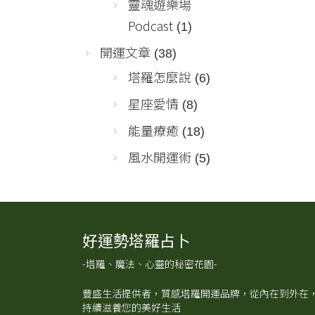
靈魂遊樂場
Podcast
(1)
開運文章
(38)
塔羅怎麼說
(6)
星座愛情
(8)
能量療癒
(18)
風水開運術
(5)
好運勢塔羅占卜
-塔羅、魔法、心靈的秘密花園-
豐盛生活提供者，質感塔羅開運品牌，從內在到外在
持續滋養您的美好生活