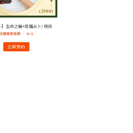
】生命之輪+塔羅占卜/ 視訊
深層療癒推薦
60 分
立即預約