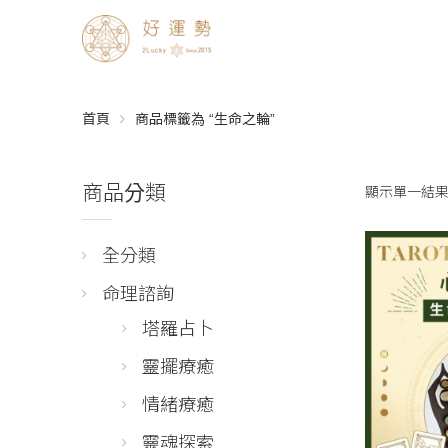
首頁
商品標籤為 “生命之輪”
商品分類
顯示單一結
全分類
命理諮詢
塔羅占卜
靈擺療癒
情緒療癒
靈魂探索