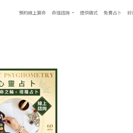
預約線上算命
命理諮詢
煙供儀式
免費占卜
好
果