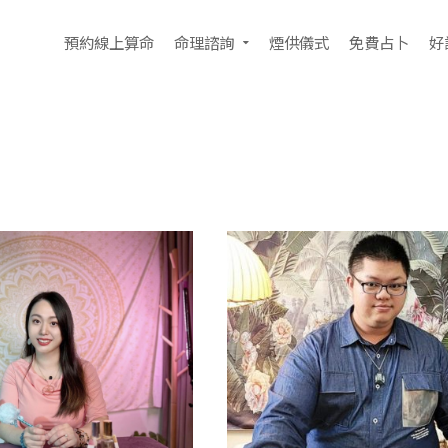
預約線上算命
命理諮詢
煙供儀式
免費占卜
好
果