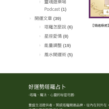
靈魂遊樂場
Podcast
(1)
開運文章
(39)
【情緒療癒】
塔羅怎麼說
(6)
星座愛情
(8)
能量調整
(19)
風水開運術
(5)
好運勢塔羅占卜
-塔羅、魔法、心靈的秘密花園-
豐盛生活提供者，質感塔羅開運品牌，從內在到外在