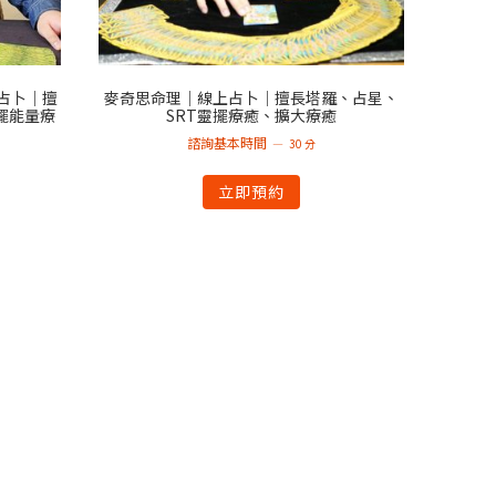
占卜｜擅
麥奇思命理｜線上占卜｜擅長塔羅、占星、
擺能量療
SRT靈擺療癒、擴大療癒
諮詢基本時間
30 分
立即預約