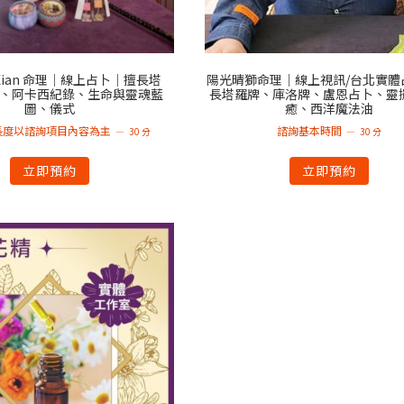
 Xian 命理｜線上占卜｜擅長塔
陽光晴獅命理｜線上視訊/台北實體
、阿卡西紀錄、生命與靈魂藍
長塔羅牌、庫洛牌、盧恩占卜、靈
圖、儀式
癒、西洋魔法油
長度以諮詢項目內容為主
諮詢基本時間
30 分
30 分
立即預約
立即預約