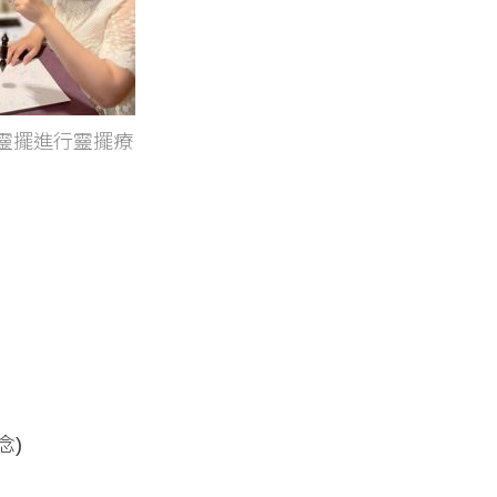
靈擺進行靈擺療
念)