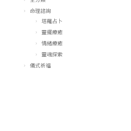
命理諮詢
塔羅占卜
靈擺療癒
情緒療癒
靈魂探索
儀式祈福