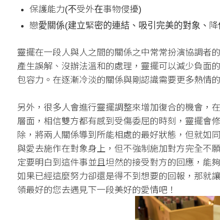
保護能力(不受外在事物侵擾)
戀愛關係(建立緊密的連結、吸引完美的對象、降
靈擺在一段人與人之間的關係之中常常扮演協調者
產生誤解、沒辦法溫和的處理，靈擺可以減少負面
包容力。在逐漸冷淡的關係與剛認識需要更多熱情
另外，很多人會進行靈擺調整來增加復合的機會，
層面，相信雙方都有感到受傷委屈的時刻，靈擺會
除，將兩人關係導到所能相處的最好狀態，但就如
與愛去施作在對象身上，但不強制施加對方完全不
定要明白到這件事並且坦然的接受對方的回應，能
如果已經這麼努力卻還是得不到想要的回報，那就
領最好的您去遇見下一段美好的愛情吧！