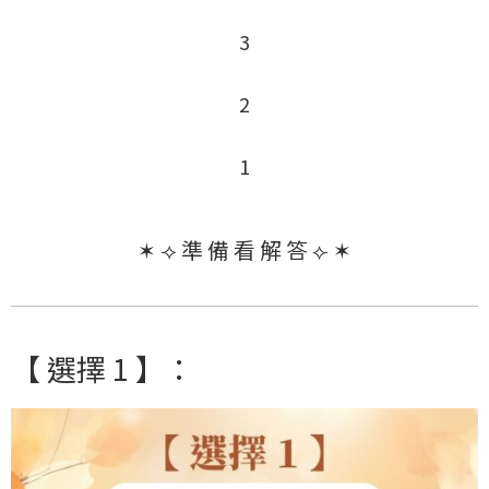
3
2
1
✶ ⟢
準 備 看 解 答
⟣ ✶
【 選擇 1 】：