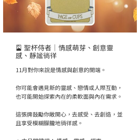
🎴
聖杯侍者｜情感萌芽、創意靈
感、靜謐徜徉
11月對你來說是情感與創意的開端。
你可能會遇見新的靈感、戀情或人際互動，
也可能開始探索內在的柔軟面與內在需求。
這張牌鼓勵你敞開心，去感受、去創造，並
且享受模糊朦朧地徜徉感。