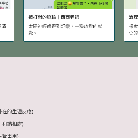
被打開的脈輪｜西西老師
清理
擺清
太陽神經叢得到舒緩，一種放鬆的感
探
覺。
心
圍
外在的生理反應)
、和諧相處)
主管重用)