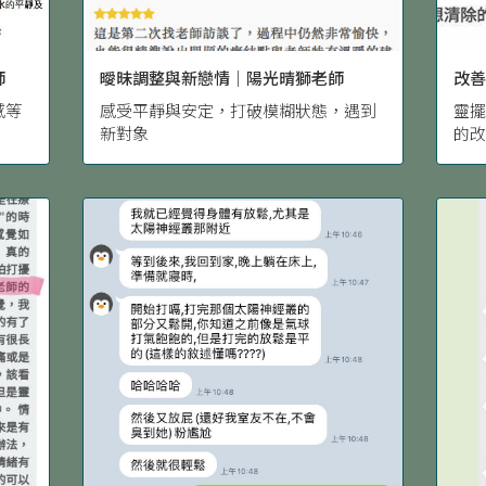
師
曖昧調整與新戀情｜陽光晴獅老師
改
感等
感受平靜與安定，打破模糊狀態，遇到
靈
新對象
的