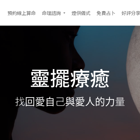
預約線上算命
命理諮詢
煙供儀式
免費占卜
好評分
靈擺療癒
找回愛自己與愛人的力量