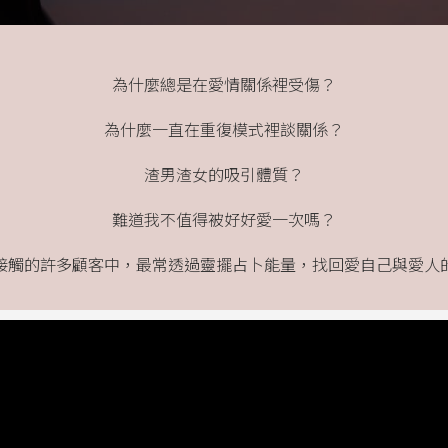
為什麼總是在愛情關係裡受傷？
為什麼一直在重復模式裡談關係？
渣男渣女的吸引體質？
難道我不值得被好好愛一次嗎？
接觸的許多顧客中，最常透過靈擺占卜能量，找回愛自己與愛人